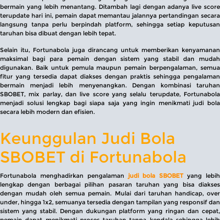
bermain yang lebih menantang. Ditambah lagi dengan adanya live score
terupdate hari ini, pemain dapat memantau jalannya pertandingan secara
langsung tanpa perlu berpindah platform, sehingga setiap keputusan
taruhan bisa dibuat dengan lebih tepat.
Selain itu, Fortunabola juga dirancang untuk memberikan kenyamanan
maksimal bagi para pemain dengan sistem yang stabil dan mudah
digunakan. Baik untuk pemula maupun pemain berpengalaman, semua
fitur yang tersedia dapat diakses dengan praktis sehingga pengalaman
bermain menjadi lebih menyenangkan. Dengan kombinasi taruhan
SBOBET, mix parlay, dan live score yang selalu terupdate, Fortunabola
menjadi solusi lengkap bagi siapa saja yang ingin menikmati judi bola
secara lebih modern dan efisien.
Keunggulan Judi Bola
SBOBET di Fortunabola
Fortunabola menghadirkan pengalaman
judi bola SBOBET
yang lebi
lengkap dengan berbagai pilihan pasaran taruhan yang bisa diakses
dengan mudah oleh semua pemain. Mulai dari taruhan handicap, over
under, hingga 1x2, semuanya tersedia dengan tampilan yang responsif dan
sistem yang stabil. Dengan dukungan platform yang ringan dan cepat,
pemain dapat menikmati proses taruhan tanpa kendala sehingga lebih