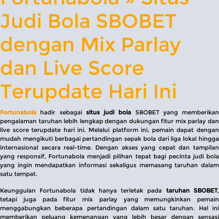
Judi Bola SBOBET
dengan Mix Parlay
dan Live Score
Terupdate Hari Ini
Fortunabola
hadir sebagai
situs judi bola
SBOBET yang memberikan
pengalaman taruhan lebih lengkap dengan dukungan fitur mix parlay dan
live score terupdate hari ini. Melalui platform ini, pemain dapat dengan
mudah mengikuti berbagai pertandingan sepak bola dari liga lokal hingga
internasional secara real-time. Dengan akses yang cepat dan tampilan
yang responsif, Fortunabola menjadi pilihan tepat bagi pecinta judi bola
yang ingin mendapatkan informasi sekaligus memasang taruhan dalam
satu tempat.
Keunggulan Fortunabola tidak hanya terletak pada
taruhan SBOBET
tetapi juga pada fitur mix parlay yang memungkinkan pemain
menggabungkan beberapa pertandingan dalam satu taruhan. Hal ini
memberikan peluang kemenangan yang lebih besar dengan sensasi