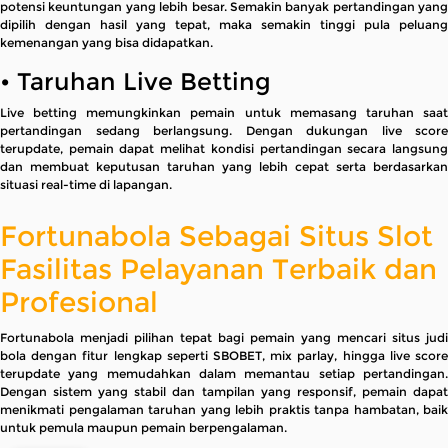
potensi keuntungan yang lebih besar. Semakin banyak pertandingan yang
dipilih dengan hasil yang tepat, maka semakin tinggi pula peluang
kemenangan yang bisa didapatkan.
• Taruhan Live Betting
Live betting memungkinkan pemain untuk memasang taruhan saat
pertandingan sedang berlangsung. Dengan dukungan live score
terupdate, pemain dapat melihat kondisi pertandingan secara langsung
dan membuat keputusan taruhan yang lebih cepat serta berdasarkan
situasi real-time di lapangan.
Fortunabola Sebagai Situs Slot
Fasilitas Pelayanan Terbaik dan
Profesional
Fortunabola menjadi pilihan tepat bagi pemain yang mencari situs judi
bola dengan fitur lengkap seperti SBOBET, mix parlay, hingga live score
terupdate yang memudahkan dalam memantau setiap pertandingan.
Dengan sistem yang stabil dan tampilan yang responsif, pemain dapat
menikmati pengalaman taruhan yang lebih praktis tanpa hambatan, baik
untuk pemula maupun pemain berpengalaman.