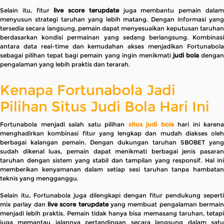
Selain itu, fitur
live score terupdate
juga membantu pemain dala
menyusun strategi taruhan yang lebih matang. Dengan informasi yang
tersedia secara langsung, pemain dapat menyesuaikan keputusan taruhan
berdasarkan kondisi permainan yang sedang berlangsung. Kombinasi
antara data real-time dan kemudahan akses menjadikan Fortunabola
sebagai pilihan tepat bagi pemain yang ingin menikmati
judi bola
denga
pengalaman yang lebih praktis dan terarah.
Kenapa Fortunabola Jadi
Pilihan Situs Judi Bola Hari Ini
Fortunabola menjadi salah satu pilihan
situs judi bola
hari ini karena
menghadirkan kombinasi fitur yang lengkap dan mudah diakses oleh
berbagai kalangan pemain. Dengan dukungan taruhan SBOBET yang
sudah dikenal luas, pemain dapat menikmati berbagai jenis pasaran
taruhan dengan sistem yang stabil dan tampilan yang responsif. Hal ini
memberikan kenyamanan dalam setiap sesi taruhan tanpa hambatan
teknis yang mengganggu.
Selain itu, Fortunabola juga dilengkapi dengan fitur pendukung seperti
mix parlay dan
live score terupdate
yang membuat pengalaman bermai
menjadi lebih praktis. Pemain tidak hanya bisa memasang taruhan, tetapi
juga memantau jalannya pertandingan secara langsung dalam satu